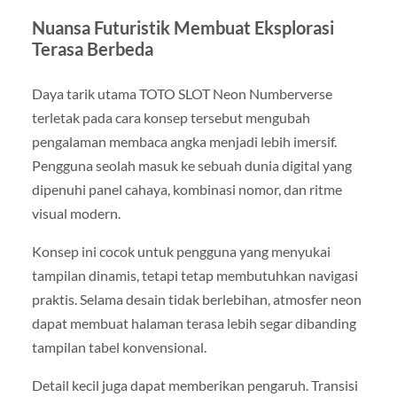
Nuansa Futuristik Membuat Eksplorasi
Terasa Berbeda
Daya tarik utama TOTO SLOT Neon Numberverse
terletak pada cara konsep tersebut mengubah
pengalaman membaca angka menjadi lebih imersif.
Pengguna seolah masuk ke sebuah dunia digital yang
dipenuhi panel cahaya, kombinasi nomor, dan ritme
visual modern.
Konsep ini cocok untuk pengguna yang menyukai
tampilan dinamis, tetapi tetap membutuhkan navigasi
praktis. Selama desain tidak berlebihan, atmosfer neon
dapat membuat halaman terasa lebih segar dibanding
tampilan tabel konvensional.
Detail kecil juga dapat memberikan pengaruh. Transisi