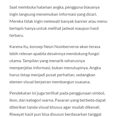
Saat membuka halaman angka, pengguna biasanya
ingin langsung menemukan informasi yang dicari.
Mereka tidak ingin melewati banyak banner atau menu
berlapis hanya untuk melihat jadwal maupun hasil
terbaru.
Karena itu, konsep Neon Numberverse akan terasa
lebih relevan apabila desainnya mendukung fungsi
utama. Tampilan yang menarik seharusnya
memperjelas informasi, bukan menutupinya. Angka
harus tetap menjadi pusat perhatian, sedangkan
elemen visual berperan membangun suasana.
Pendekatan ini juga terlihat pada penggunaan simbol,
ikon, dan kategori warna. Pasaran yang berbeda dapat
diberikan tanda visual khusus agar mudah dikenali.
Riwayat hasil pun bisa disusun berdasarkan tanggal