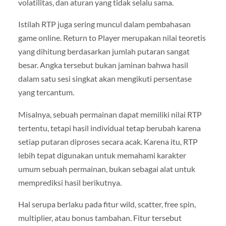
volatilitas, dan aturan yang tidak selalu sama.
Istilah RTP juga sering muncul dalam pembahasan
game online. Return to Player merupakan nilai teoretis
yang dihitung berdasarkan jumlah putaran sangat
besar. Angka tersebut bukan jaminan bahwa hasil
dalam satu sesi singkat akan mengikuti persentase
yang tercantum.
Misalnya, sebuah permainan dapat memiliki nilai RTP
tertentu, tetapi hasil individual tetap berubah karena
setiap putaran diproses secara acak. Karena itu, RTP
lebih tepat digunakan untuk memahami karakter
umum sebuah permainan, bukan sebagai alat untuk
memprediksi hasil berikutnya.
Hal serupa berlaku pada fitur wild, scatter, free spin,
multiplier, atau bonus tambahan. Fitur tersebut