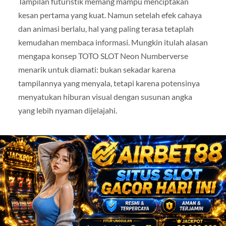
Tampilan futuristik memang mampu menciptakan
kesan pertama yang kuat. Namun setelah efek cahaya
dan animasi berlalu, hal yang paling terasa tetaplah
kemudahan membaca informasi. Mungkin itulah alasan
mengapa konsep TOTO SLOT Neon Numberverse
menarik untuk diamati: bukan sekadar karena
tampilannya yang menyala, tetapi karena potensinya
menyatukan hiburan visual dengan susunan angka
yang lebih nyaman dijelajahi.