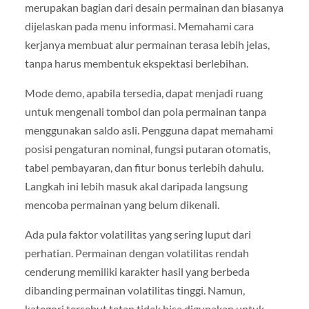
merupakan bagian dari desain permainan dan biasanya
dijelaskan pada menu informasi. Memahami cara
kerjanya membuat alur permainan terasa lebih jelas,
tanpa harus membentuk ekspektasi berlebihan.
Mode demo, apabila tersedia, dapat menjadi ruang
untuk mengenali tombol dan pola permainan tanpa
menggunakan saldo asli. Pengguna dapat memahami
posisi pengaturan nominal, fungsi putaran otomatis,
tabel pembayaran, dan fitur bonus terlebih dahulu.
Langkah ini lebih masuk akal daripada langsung
mencoba permainan yang belum dikenali.
Ada pula faktor volatilitas yang sering luput dari
perhatian. Permainan dengan volatilitas rendah
cenderung memiliki karakter hasil yang berbeda
dibanding permainan volatilitas tinggi. Namun,
kategori tersebut tetap tidak bisa digunakan untuk