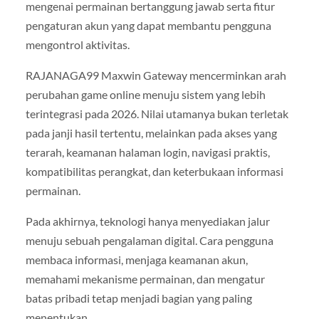
mengenai permainan bertanggung jawab serta fitur
pengaturan akun yang dapat membantu pengguna
mengontrol aktivitas.
RAJANAGA99 Maxwin Gateway mencerminkan arah
perubahan game online menuju sistem yang lebih
terintegrasi pada 2026. Nilai utamanya bukan terletak
pada janji hasil tertentu, melainkan pada akses yang
terarah, keamanan halaman login, navigasi praktis,
kompatibilitas perangkat, dan keterbukaan informasi
permainan.
Pada akhirnya, teknologi hanya menyediakan jalur
menuju sebuah pengalaman digital. Cara pengguna
membaca informasi, menjaga keamanan akun,
memahami mekanisme permainan, dan mengatur
batas pribadi tetap menjadi bagian yang paling
menentukan.