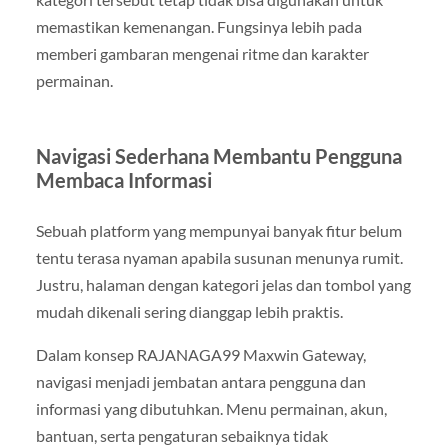
memastikan kemenangan. Fungsinya lebih pada
memberi gambaran mengenai ritme dan karakter
permainan.
Navigasi Sederhana Membantu Pengguna
Membaca Informasi
Sebuah platform yang mempunyai banyak fitur belum
tentu terasa nyaman apabila susunan menunya rumit.
Justru, halaman dengan kategori jelas dan tombol yang
mudah dikenali sering dianggap lebih praktis.
Dalam konsep RAJANAGA99 Maxwin Gateway,
navigasi menjadi jembatan antara pengguna dan
informasi yang dibutuhkan. Menu permainan, akun,
bantuan, serta pengaturan sebaiknya tidak