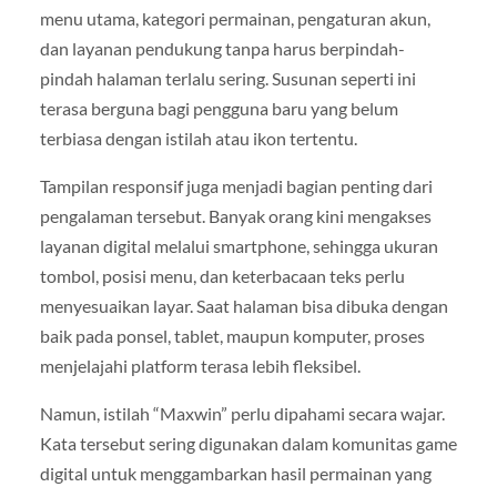
menu utama, kategori permainan, pengaturan akun,
dan layanan pendukung tanpa harus berpindah-
pindah halaman terlalu sering. Susunan seperti ini
terasa berguna bagi pengguna baru yang belum
terbiasa dengan istilah atau ikon tertentu.
Tampilan responsif juga menjadi bagian penting dari
pengalaman tersebut. Banyak orang kini mengakses
layanan digital melalui smartphone, sehingga ukuran
tombol, posisi menu, dan keterbacaan teks perlu
menyesuaikan layar. Saat halaman bisa dibuka dengan
baik pada ponsel, tablet, maupun komputer, proses
menjelajahi platform terasa lebih fleksibel.
Namun, istilah “Maxwin” perlu dipahami secara wajar.
Kata tersebut sering digunakan dalam komunitas game
digital untuk menggambarkan hasil permainan yang