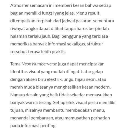
Atmosfer semacam ini memberi kesan bahwa setiap
bagian memiliki fungsi yang jelas. Menu result
ditempatkan terpisah dari jadwal pasaran, sementara
riwayat angka dapat dilihat tanpa harus berpindah
halaman terlalu jauh. Bagi pengguna yang terbiasa
memeriksa banyak informasi sekaligus, struktur
tersebut terasa lebih praktis.
Tema
Neon Numberverse
juga dapat menciptakan
identitas visual yang mudah diingat. Latar gelap
dengan aksen biru elektrik, ungu, hijau neon, atau
merah muda biasanya menghasilkan kesan modern.
Namun desain yang baik tidak sekadar memasukkan
banyak warna terang. Setiap efek visual perlu memiliki
tujuan, misalnya membantu membedakan menu,
menandai pembaruan, atau memusatkan perhatian
pada informasi penting.