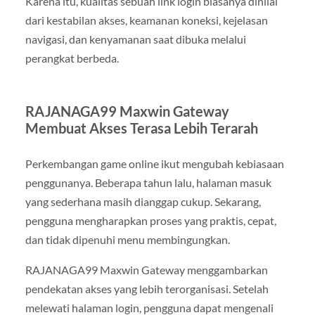
Karena itu, kualitas sebuah link login biasanya dinilai
dari kestabilan akses, keamanan koneksi, kejelasan
navigasi, dan kenyamanan saat dibuka melalui
perangkat berbeda.
RAJANAGA99 Maxwin Gateway
Membuat Akses Terasa Lebih Terarah
Perkembangan game online ikut mengubah kebiasaan
penggunanya. Beberapa tahun lalu, halaman masuk
yang sederhana masih dianggap cukup. Sekarang,
pengguna mengharapkan proses yang praktis, cepat,
dan tidak dipenuhi menu membingungkan.
RAJANAGA99 Maxwin Gateway menggambarkan
pendekatan akses yang lebih terorganisasi. Setelah
melewati halaman login, pengguna dapat mengenali