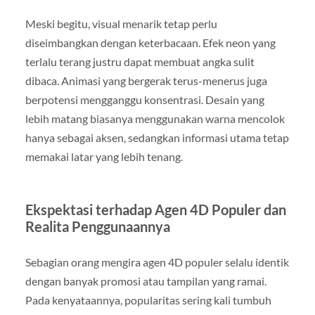
Meski begitu, visual menarik tetap perlu
diseimbangkan dengan keterbacaan. Efek neon yang
terlalu terang justru dapat membuat angka sulit
dibaca. Animasi yang bergerak terus-menerus juga
berpotensi mengganggu konsentrasi. Desain yang
lebih matang biasanya menggunakan warna mencolok
hanya sebagai aksen, sedangkan informasi utama tetap
memakai latar yang lebih tenang.
Ekspektasi terhadap Agen 4D Populer dan
Realita Penggunaannya
Sebagian orang mengira agen 4D populer selalu identik
dengan banyak promosi atau tampilan yang ramai.
Pada kenyataannya, popularitas sering kali tumbuh