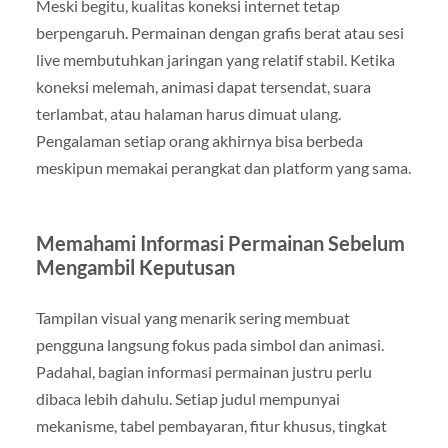
Meski begitu, kualitas koneksi internet tetap
berpengaruh. Permainan dengan grafis berat atau sesi
live membutuhkan jaringan yang relatif stabil. Ketika
koneksi melemah, animasi dapat tersendat, suara
terlambat, atau halaman harus dimuat ulang.
Pengalaman setiap orang akhirnya bisa berbeda
meskipun memakai perangkat dan platform yang sama.
Memahami Informasi Permainan Sebelum
Mengambil Keputusan
Tampilan visual yang menarik sering membuat
pengguna langsung fokus pada simbol dan animasi.
Padahal, bagian informasi permainan justru perlu
dibaca lebih dahulu. Setiap judul mempunyai
mekanisme, tabel pembayaran, fitur khusus, tingkat