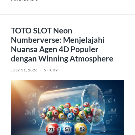
TOTO SLOT Neon
Numberverse: Menjelajahi
Nuansa Agen 4D Populer
dengan Winning Atmosphere
JULY 31, 2026
/
STICKY