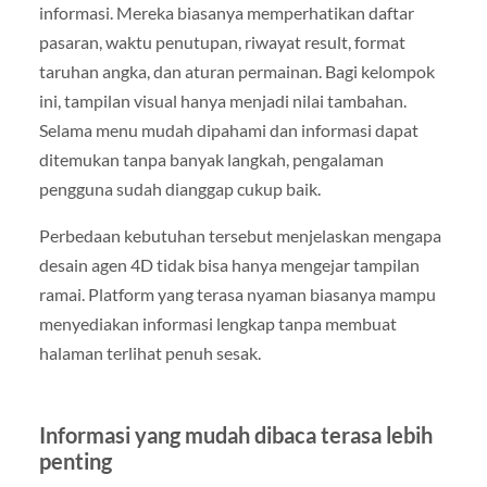
informasi. Mereka biasanya memperhatikan daftar
pasaran, waktu penutupan, riwayat result, format
taruhan angka, dan aturan permainan. Bagi kelompok
ini, tampilan visual hanya menjadi nilai tambahan.
Selama menu mudah dipahami dan informasi dapat
ditemukan tanpa banyak langkah, pengalaman
pengguna sudah dianggap cukup baik.
Perbedaan kebutuhan tersebut menjelaskan mengapa
desain agen 4D tidak bisa hanya mengejar tampilan
ramai. Platform yang terasa nyaman biasanya mampu
menyediakan informasi lengkap tanpa membuat
halaman terlihat penuh sesak.
Informasi yang mudah dibaca terasa lebih
penting