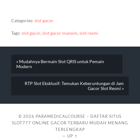
Categories:
slot gacor
Tags:
slot gacor
,
slot gacor maxwin
,
slot resmi
« Mudahnya Bermain Slot QRIS untuk Pemain
Modern
RTP Slot Eksklusif: Temukan Keberuntungan di Jam
Gacor Slot Resmi »
© 2026
PARAMEDICALCOURSE – DAFTAR SITUS
SLOT777 ONLINE GACOR TERBARU MUDAH MENANG
TERLENGKAP
—
UP ↑