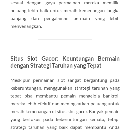
sesuai dengan gaya permainan mereka memiliki
peluang lebih baik untuk meraih kemenangan jangka
panjang dan pengalaman bermain yang lebih
menyenangkan.
Situs Slot Gacor: Keuntungan Bermain
dengan Strategi Taruhan yang Tepat
Meskipun permainan slot sangat bergantung pada
keberuntungan, menggunakan strategi taruhan yang
tepat bisa membantu pemain mengelola bankroll
mereka lebih efektif dan meningkatkan peluang untuk
meraih kemenangan di situs slot gacor. Banyak pemain
yang berfokus pada keberuntungan semata, tetapi
strategi taruhan yang baik dapat membantu Anda