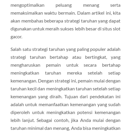
mengoptimalkan peluang menang serta
memaksimalkan waktu bermain. Dalam artikel ini, kita
akan membahas beberapa strategi taruhan yang dapat
digunakan untuk meraih sukses lebih besar di situs slot
gacor.
Salah satu strategi taruhan yang paling populer adalah
strategi taruhan bertahap atau bertingkat, yang
mengharuskan pemain untuk secara bertahap
meningkatkan taruhan mereka setelah setiap
kemenangan. Dengan strategi ini, pemain mulai dengan
taruhan kecil dan meningkatkan taruhan setelah setiap
kemenangan yang diraih. Tujuan dari pendekatan ini
adalah untuk memanfaatkan kemenangan yang sudah
diperoleh untuk meningkatkan potensi kemenangan
lebih lanjut. Sebagai contoh, jika Anda mulai dengan
taruhan minimal dan menang, Anda bisa meningkatkan