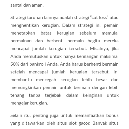
santai dan aman.
Strategi taruhan lainnya adalah strategi “cut loss” atau
menghentikan kerugian. Dalam strategi ini, pemain
menetapkan batas kerugian sebelum memulai
permainan dan berhenti bermain begitu mereka
mencapai jumlah kerugian tersebut. Misalnya, jika
Anda memutuskan untuk hanya kehilangan maksimal
50% dari bankroll Anda, Anda harus berhenti bermain
setelah mencapai jumlah kerugian tersebut. Ini
membantu mencegah kerugian lebih besar dan
memungkinkan pemain untuk bermain dengan lebih
tenang tanpa terjebak dalam keinginan untuk
mengejar kerugian.
Selain itu, penting juga untuk memanfaatkan bonus
yang ditawarkan oleh situs slot gacor. Banyak situs