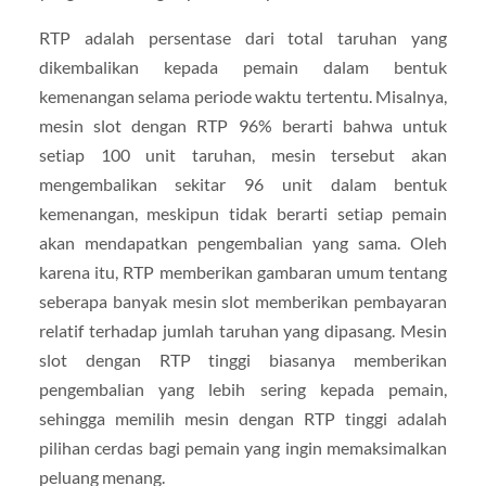
RTP adalah persentase dari total taruhan yang
dikembalikan kepada pemain dalam bentuk
kemenangan selama periode waktu tertentu. Misalnya,
mesin slot dengan RTP 96% berarti bahwa untuk
setiap 100 unit taruhan, mesin tersebut akan
mengembalikan sekitar 96 unit dalam bentuk
kemenangan, meskipun tidak berarti setiap pemain
akan mendapatkan pengembalian yang sama. Oleh
karena itu, RTP memberikan gambaran umum tentang
seberapa banyak mesin slot memberikan pembayaran
relatif terhadap jumlah taruhan yang dipasang. Mesin
slot dengan RTP tinggi biasanya memberikan
pengembalian yang lebih sering kepada pemain,
sehingga memilih mesin dengan RTP tinggi adalah
pilihan cerdas bagi pemain yang ingin memaksimalkan
peluang menang.