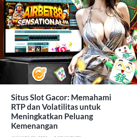
Situs Slot Gacor: Memahami
RTP dan Volatilitas untuk
Meningkatkan Peluang
Kemenangan