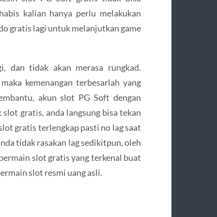
habis kalian hanya perlu melakukan
o gratis lagi untuk melanjutkan game
gi, dan tidak akan merasa rungkad.
i maka kemenangan terbesarlah yang
membantu, akun slot PG Soft dengan
lot gratis, anda langsung bisa tekan
ot gratis terlengkap pasti no lag saat
da tidak rasakan lag sedikitpun, oleh
k bermain slot gratis yang terkenal buat
rmain slot resmi uang asli.