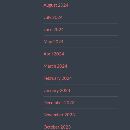
August 2024
July 2024
June 2024
May 2024
April 2024
March 2024
February 2024
January 2024
December 2023
November 2023
October 2023