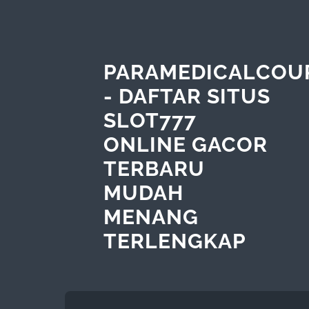
PARAMEDICALCOU
- DAFTAR SITUS
SLOT777
ONLINE GACOR
TERBARU
MUDAH
MENANG
TERLENGKAP