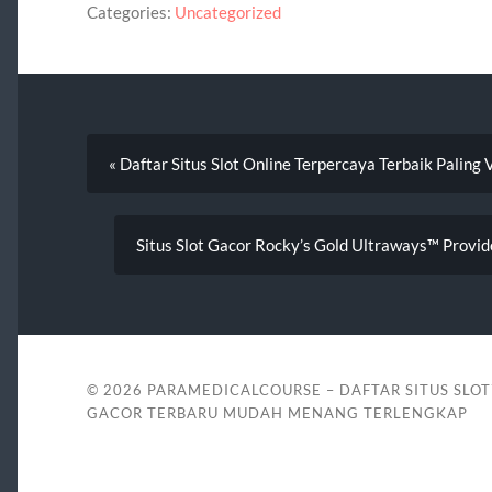
Categories:
Uncategorized
« Daftar Situs Slot Online Terpercaya Terbaik Paling V
Situs Slot Gacor Rocky’s Gold Ultraways™ Provid
© 2026
PARAMEDICALCOURSE – DAFTAR SITUS SLOT
GACOR TERBARU MUDAH MENANG TERLENGKAP