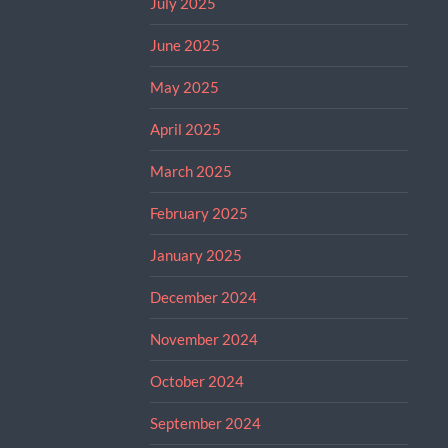
July 2025
June 2025
May 2025
April 2025
March 2025
February 2025
January 2025
December 2024
November 2024
October 2024
September 2024