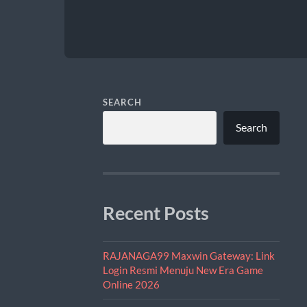
SEARCH
Search
Recent Posts
RAJANAGA99 Maxwin Gateway: Link
Login Resmi Menuju New Era Game
Online 2026