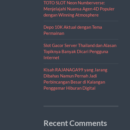
TOTO SLOT Neon Numberverse:
Menjelajahi Nuansa Agen 4D Populer
dengan Winning Atmosphere
Depo 10K Aktual dengan Tema
Permainan
Slot Gacor Server Thailand dan Alasan
Topiknya Banyak Dicari Pengguna
Internet
Kisah RAJANAGA99 yang Jarang
Dibahas Namun Pernah Jadi
Perbincangan Besar di Kalangan
Penggemar Hiburan Digital
Recent Comments