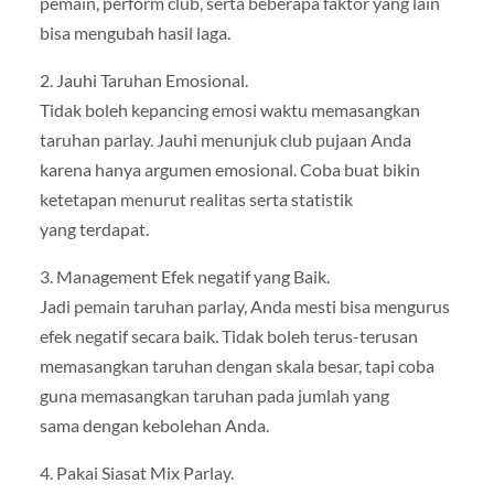
pemain, perform club, serta beberapa faktor yang lain
bisa mengubah hasil laga.
2. Jauhi Taruhan Emosional.
Tidak boleh kepancing emosi waktu memasangkan
taruhan parlay. Jauhi menunjuk club pujaan Anda
karena hanya argumen emosional. Coba buat bikin
ketetapan menurut realitas serta statistik
yang terdapat.
3. Management Efek negatif yang Baik.
Jadi pemain taruhan parlay, Anda mesti bisa mengurus
efek negatif secara baik. Tidak boleh terus-terusan
memasangkan taruhan dengan skala besar, tapi coba
guna memasangkan taruhan pada jumlah yang
sama dengan kebolehan Anda.
4. Pakai Siasat Mix Parlay.