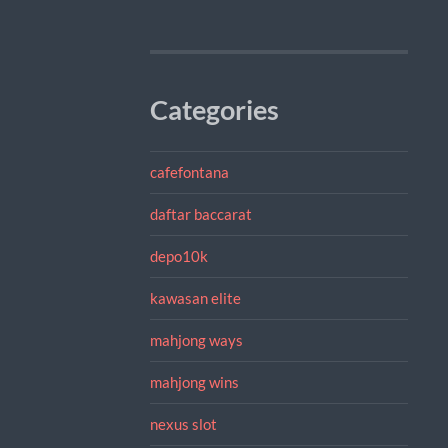
Categories
cafefontana
daftar baccarat
depo10k
kawasan elite
mahjong ways
mahjong wins
nexus slot