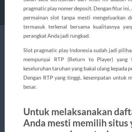
pragmatic play nomer deposit. Dengan fitur in
permainan slot tanpa mesti mengeluarkan duit
termasuk terkenal bersama kualitasnya ya
perangkat Anda jadi rungkad.
Slot pragmatic play Indonesia sudah jadi pilih
mempunyai RTP (Return to Player) yang t
keseluruhan taruhan yang bakal ulang kepada pe
Dengan RTP yang tinggi, kesempatan untuk 
besar.
Untuk melaksanakan dafta
Anda mesti memilih situs