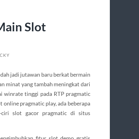
Main Slot
ICKY
udah jadi jutawan baru berkat bermain
kan minat yang tambah meningkat dari
i winrate tinggi pada RTP pragmatic
 online pragmatic play, ada beberapa
ciri slot gacor pragmatic di situs
mengimbuhkan fitur slot demo gratis