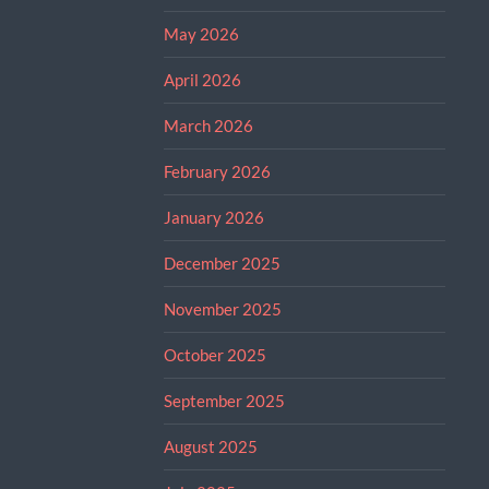
May 2026
April 2026
March 2026
February 2026
January 2026
December 2025
November 2025
October 2025
September 2025
August 2025