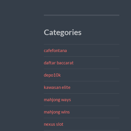
Categories
cafefontana
daftar baccarat
depo10k
kawasan elite
mahjong ways
mahjong wins
nexus slot