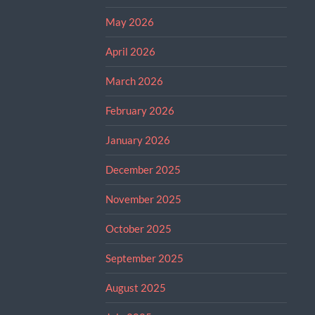
May 2026
April 2026
March 2026
February 2026
January 2026
December 2025
November 2025
October 2025
September 2025
August 2025