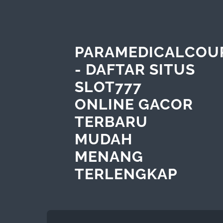
PARAMEDICALCOU
- DAFTAR SITUS
SLOT777
ONLINE GACOR
TERBARU
MUDAH
MENANG
TERLENGKAP