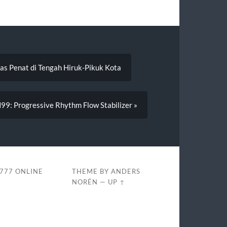
as Penat di Tengah Hiruk-Pikuk Kota
: Progressive Rhythm Flow Stabilizer »
777 ONLINE
THEME BY
ANDERS
NORÉN
—
UP ↑