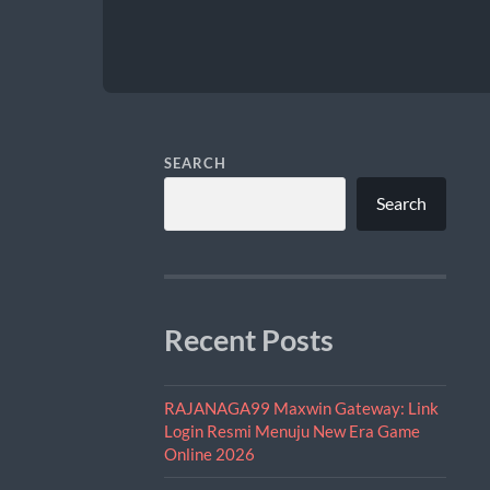
SEARCH
Search
Recent Posts
RAJANAGA99 Maxwin Gateway: Link
Login Resmi Menuju New Era Game
Online 2026