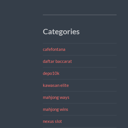
Categories
cafefontana
daftar baccarat
depo10k
kawasan elite
mahjong ways
mahjong wins
nexus slot