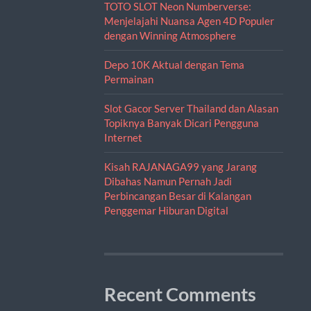
TOTO SLOT Neon Numberverse:
Menjelajahi Nuansa Agen 4D Populer
dengan Winning Atmosphere
Depo 10K Aktual dengan Tema
Permainan
Slot Gacor Server Thailand dan Alasan
Topiknya Banyak Dicari Pengguna
Internet
Kisah RAJANAGA99 yang Jarang
Dibahas Namun Pernah Jadi
Perbincangan Besar di Kalangan
Penggemar Hiburan Digital
Recent Comments