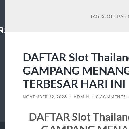
TAG:
SLOT LUAR
RSE
DAFTAR Slot Thaila
GAMPANG MENANG
TERBESAR HARI INI
NOVEMBER 22, 2023
/
ADMIN
/
0 COMMENTS
DAFTAR Slot Thaila
GAMPANG MENA