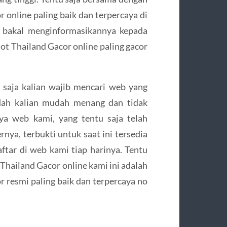
 online paling baik dan terpercaya di
n bakal menginformasikannya kepada
lot Thailand Gacor online paling gacor
 saja kalian wajib mencari web yang
ah kalian mudah menang dan tidak
ya web kami, yang tentu saja telah
ya, terbukti untuk saat ini tersedia
tar di web kami tiap harinya. Tentu
 Thailand Gacor online kami ini adalah
or resmi paling baik dan terpercaya no