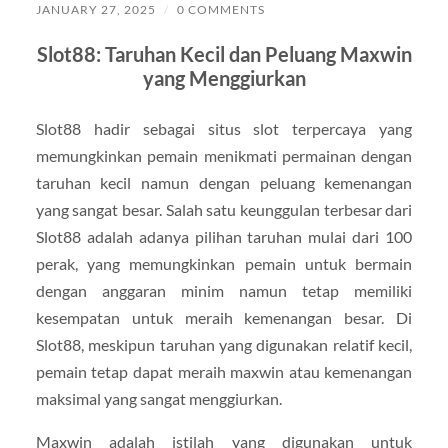
JANUARY 27, 2025
/
0 COMMENTS
Slot88: Taruhan Kecil dan Peluang Maxwin
yang Menggiurkan
Slot88 hadir sebagai situs slot terpercaya yang
memungkinkan pemain menikmati permainan dengan
taruhan kecil namun dengan peluang kemenangan
yang sangat besar. Salah satu keunggulan terbesar dari
Slot88 adalah adanya pilihan taruhan mulai dari 100
perak, yang memungkinkan pemain untuk bermain
dengan anggaran minim namun tetap memiliki
kesempatan untuk meraih kemenangan besar. Di
Slot88, meskipun taruhan yang digunakan relatif kecil,
pemain tetap dapat meraih maxwin atau kemenangan
maksimal yang sangat menggiurkan.
Maxwin adalah istilah yang digunakan untuk