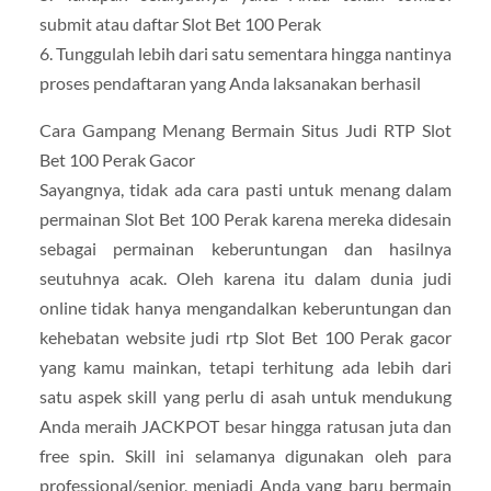
submit atau daftar Slot Bet 100 Perak
6. Tunggulah lebih dari satu sementara hingga nantinya
proses pendaftaran yang Anda laksanakan berhasil
Cara Gampang Menang Bermain Situs Judi RTP Slot
Bet 100 Perak Gacor
Sayangnya, tidak ada cara pasti untuk menang dalam
permainan Slot Bet 100 Perak karena mereka didesain
sebagai permainan keberuntungan dan hasilnya
seutuhnya acak. Oleh karena itu dalam dunia judi
online tidak hanya mengandalkan keberuntungan dan
kehebatan website judi rtp Slot Bet 100 Perak gacor
yang kamu mainkan, tetapi terhitung ada lebih dari
satu aspek skill yang perlu di asah untuk mendukung
Anda meraih JACKPOT besar hingga ratusan juta dan
free spin. Skill ini selamanya digunakan oleh para
professional/senior, menjadi Anda yang baru bermain