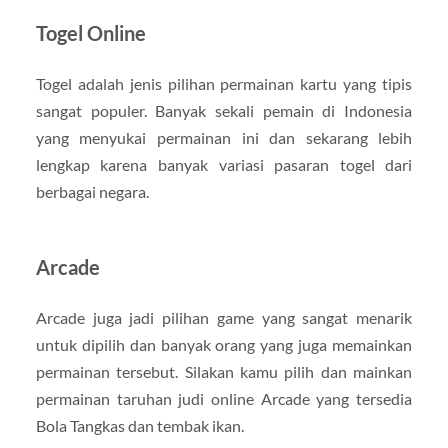
Togel Online
Togel adalah jenis pilihan permainan kartu yang tipis
sangat populer. Banyak sekali pemain di Indonesia
yang menyukai permainan ini dan sekarang lebih
lengkap karena banyak variasi pasaran togel dari
berbagai negara.
Arcade
Arcade juga jadi pilihan game yang sangat menarik
untuk dipilih dan banyak orang yang juga memainkan
permainan tersebut. Silakan kamu pilih dan mainkan
permainan taruhan judi online Arcade yang tersedia
Bola Tangkas dan tembak ikan.