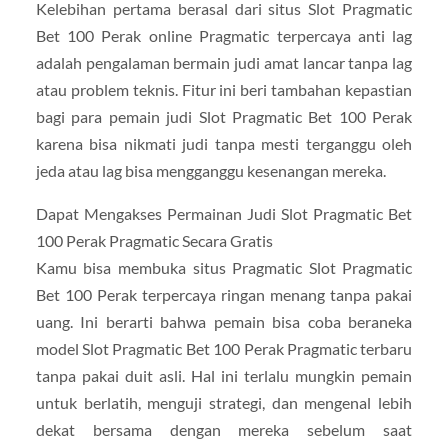
Kelebihan pertama berasal dari situs Slot Pragmatic
Bet 100 Perak online Pragmatic terpercaya anti lag
adalah pengalaman bermain judi amat lancar tanpa lag
atau problem teknis. Fitur ini beri tambahan kepastian
bagi para pemain judi Slot Pragmatic Bet 100 Perak
karena bisa nikmati judi tanpa mesti terganggu oleh
jeda atau lag bisa mengganggu kesenangan mereka.
Dapat Mengakses Permainan Judi Slot Pragmatic Bet
100 Perak Pragmatic Secara Gratis
Kamu bisa membuka situs Pragmatic Slot Pragmatic
Bet 100 Perak terpercaya ringan menang tanpa pakai
uang. Ini berarti bahwa pemain bisa coba beraneka
model Slot Pragmatic Bet 100 Perak Pragmatic terbaru
tanpa pakai duit asli. Hal ini terlalu mungkin pemain
untuk berlatih, menguji strategi, dan mengenal lebih
dekat bersama dengan mereka sebelum saat