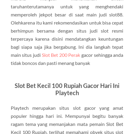
taruhanterutamanya untuk yang menghendaki
memperoleh jekpot besar di saat main judi slot88.
Olehkarena itu kami rekomendasikan untuk bisa cepat
berhimpun bersama dengan situs judi slot resmi
terpercaya karena disini mendatangkan keuntungan
bagi siapa saja jika bergabung. Ini dia langkah tepat
main situs judi
Slot Bet 200 Perak
gacor sehingga anda
tidak boncos dan pasti menang banyak
Slot Bet Kecil 100 Rupiah Gacor Hari Ini
Playtech
Playtech merupakan situs slot gacor yang amat
populer hingga hari ini. Mempunyai begitu banyak
ragam tema yang memanjakan mata pemain Slot Bet
Kecil 100 Rupiah, terlihat memahami obyek situs slot