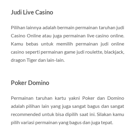
Judi Live Casino
Pilihan lainnya adalah bermain permainan taruhan judi
Casino Online atau juga permainan live casino online.
Kamu bebas untuk memilih permainan judi online
casino seperti permainan game judi roulette, blackjack,
dragon Tiger dan lain-lain.
Poker Domino
Permainan taruhan kartu yakni Poker dan Domino
adalah pilihan lain yang juga sangat bagus dan sangat
recommended untuk bisa dipilih saat ini. Silakan kamu
pilih variasi permainan yang bagus dan juga tepat.