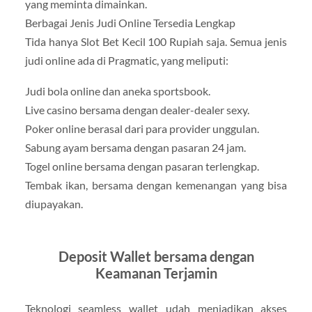
yang meminta dimainkan.
Berbagai Jenis Judi Online Tersedia Lengkap
Tida hanya Slot Bet Kecil 100 Rupiah saja. Semua jenis
judi online ada di Pragmatic, yang meliputi:
Judi bola online dan aneka sportsbook.
Live casino bersama dengan dealer-dealer sexy.
Poker online berasal dari para provider unggulan.
Sabung ayam bersama dengan pasaran 24 jam.
Togel online bersama dengan pasaran terlengkap.
Tembak ikan, bersama dengan kemenangan yang bisa
diupayakan.
Deposit Wallet bersama dengan
Keamanan Terjamin
Teknologi seamless wallet udah menjadikan akses