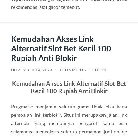
rekomendasi slot gacor tersebut.
Kemudahan Akses Link
Alternatif Slot Bet Kecil 100
Rupiah Anti Blokir
NOVEMBER 14, 2023
/
0 COMMENTS
/
STICKY
Kemudahan Akses Link Alternatif Slot Bet
Kecil 100 Rupiah Anti Blokir
Pragmatic menjamin seluruh game tidak bisa kena
persoalan link terblokir. Situs ini merupakan jalan link
alternatif yang mempunyai pengaruh kamu bisa
selamanya mengakses seluruh permainan judi online