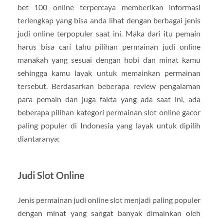
bet 100 online terpercaya memberikan informasi
terlengkap yang bisa anda lihat dengan berbagai jenis
judi online terpopuler saat ini. Maka dari itu pemain
harus bisa cari tahu pilihan permainan judi online
manakah yang sesuai dengan hobi dan minat kamu
sehingga kamu layak untuk memainkan permainan
tersebut. Berdasarkan beberapa review pengalaman
para pemain dan juga fakta yang ada saat ini, ada
beberapa pilihan kategori permainan slot online gacor
paling populer di Indonesia yang layak untuk dipilih
diantaranya:
Judi Slot Online
Jenis permainan judi online slot menjadi paling populer
dengan minat yang sangat banyak dimainkan oleh