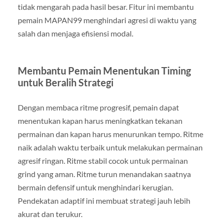
tidak mengarah pada hasil besar. Fitur ini membantu
pemain MAPAN99 menghindari agresi di waktu yang
salah dan menjaga efisiensi modal.
Membantu Pemain Menentukan Timing
untuk Beralih Strategi
Dengan membaca ritme progresif, pemain dapat
menentukan kapan harus meningkatkan tekanan
permainan dan kapan harus menurunkan tempo. Ritme
naik adalah waktu terbaik untuk melakukan permainan
agresif ringan. Ritme stabil cocok untuk permainan
grind yang aman. Ritme turun menandakan saatnya
bermain defensif untuk menghindari kerugian.
Pendekatan adaptif ini membuat strategi jauh lebih
akurat dan terukur.