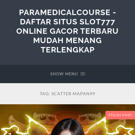
PARAMEDICALCOURSE -
DAFTAR SITUS SLOT777
ONLINE GACOR TERBARU
MUDAH MENANG
TERLENGKAP
SHOW MENU
TAG:
SCATTER MAPAN99
STICKY POST