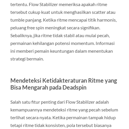
tertentu. Flow Stabilizer memeriksa apakah ritme
tersebut cukup kuat untuk menghasilkan scatter atau
tumble panjang. Ketika ritme mencapai titik harmonis,
peluang free spin meningkat secara signifikan.
Sebaliknya, jika ritme tidak stabil atau mulai pecah,
permainan kehilangan potensi momentum. Informasi
ini memberi pemain keuntungan dalam menentukan
strategi bermain.
Mendeteksi Ketidakteraturan Ritme yang
Bisa Mengarah pada Deadspin
Salah satu fitur penting dari Flow Stabilizer adalah
kemampuannya mendeteksi ritme yang pecah sebelum
terlihat secara nyata. Ketika permainan tampak hidup
tetapi ritme tidak konsisten, pola tersebut biasanya