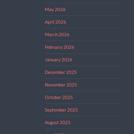
May 2026
April 2026
March 2026
February 2026
January 2026
December 2025
November 2025
October 2025
September 2025
August 2025