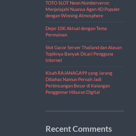
TOTO SLOT Neon Numberverse:
Menjelajahi Nuansa Agen 4D Populer
dengan Winning Atmosphere
Depo 10K Aktual dengan Tema
Permainan
Slot Gacor Server Thailand dan Alasan
Topiknya Banyak Dicari Pengguna
Internet
Kisah RAJANAGA99 yang Jarang
Dibahas Namun Pernah Jadi
Perbincangan Besar di Kalangan
Penggemar Hiburan Digital
Recent Comments