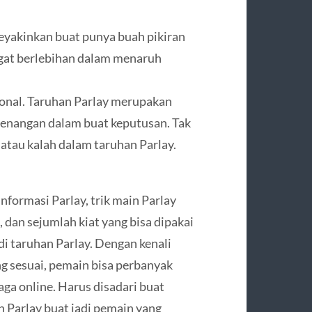
eyakinkan buat punya buah pikiran
gat berlebihan dalam menaruh
ional. Taruhan Parlay merupakan
tenangan dalam buat keputusan. Tak
atau kalah dalam taruhan Parlay.
nformasi Parlay, trik main Parlay
 dan sejumlah kiat yang bisa dipakai
 taruhan Parlay. Dengan kenali
ng sesuai, pemain bisa perbanyak
ga online. Harus disadari buat
n Parlay buat jadi pemain yang