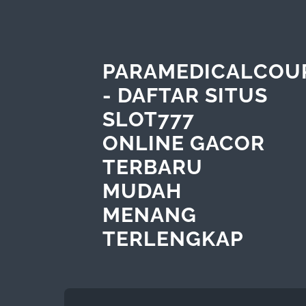
PARAMEDICALCOU
- DAFTAR SITUS
SLOT777
ONLINE GACOR
TERBARU
MUDAH
MENANG
TERLENGKAP