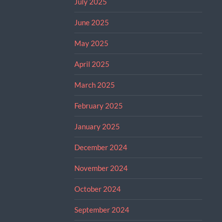
July 2025
June 2025
May 2025
April 2025
March 2025
February 2025
January 2025
December 2024
November 2024
October 2024
September 2024