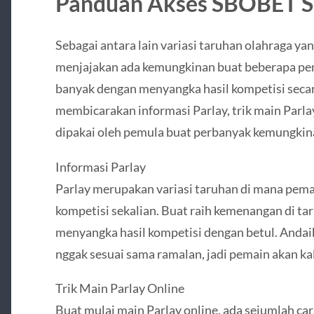
Panduan Akses SBOBET Sa
Sebagai antara lain variasi taruhan olahraga yan
menjajakan ada kemungkinan buat beberapa p
banyak dengan menyangka hasil kompetisi secara
membicarakan informasi Parlay, trik main Parlay
dipakai oleh pemula buat perbanyak kemungkina
Informasi Parlay
Parlay merupakan variasi taruhan di mana pema
kompetisi sekalian. Buat raih kemenangan di ta
menyangka hasil kompetisi dengan betul. Andaika
nggak sesuai sama ramalan, jadi pemain akan kal
Trik Main Parlay Online
Buat mulai main Parlay online, ada sejumlah car