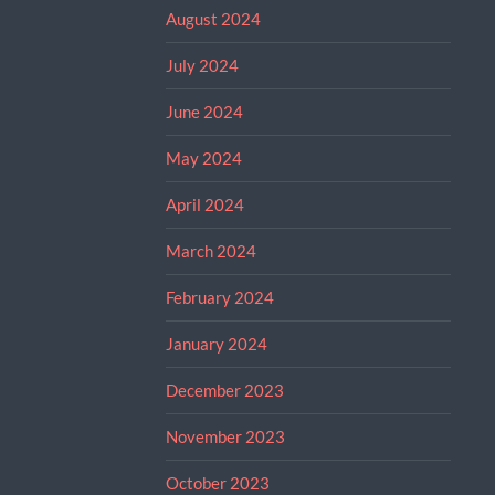
August 2024
July 2024
June 2024
May 2024
April 2024
March 2024
February 2024
January 2024
December 2023
November 2023
October 2023