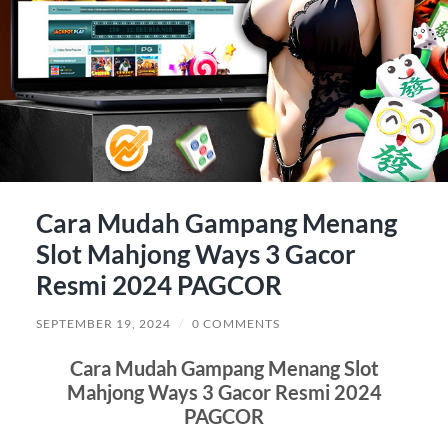
Cara Mudah Gampang Menang
Slot Mahjong Ways 3 Gacor
Resmi 2024 PAGCOR
SEPTEMBER 19, 2024
/
0 COMMENTS
Cara Mudah Gampang Menang Slot
Mahjong Ways 3 Gacor Resmi 2024
PAGCOR