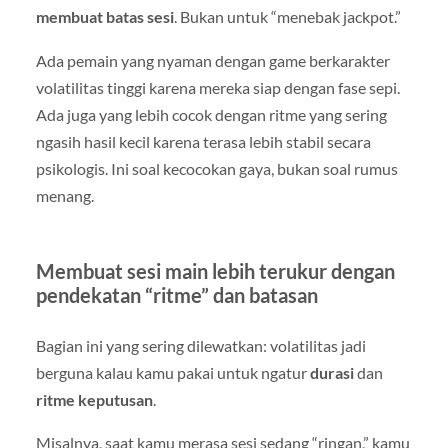
membuat batas sesi
. Bukan untuk “menebak jackpot.”
Ada pemain yang nyaman dengan game berkarakter
volatilitas tinggi karena mereka siap dengan fase sepi.
Ada juga yang lebih cocok dengan ritme yang sering
ngasih hasil kecil karena terasa lebih stabil secara
psikologis. Ini soal kecocokan gaya, bukan soal rumus
menang.
Membuat sesi main lebih terukur dengan
pendekatan “ritme” dan batasan
Bagian ini yang sering dilewatkan: volatilitas jadi
berguna kalau kamu pakai untuk ngatur
durasi
dan
ritme keputusan
.
Misalnya, saat kamu merasa sesi sedang “ringan,” kamu