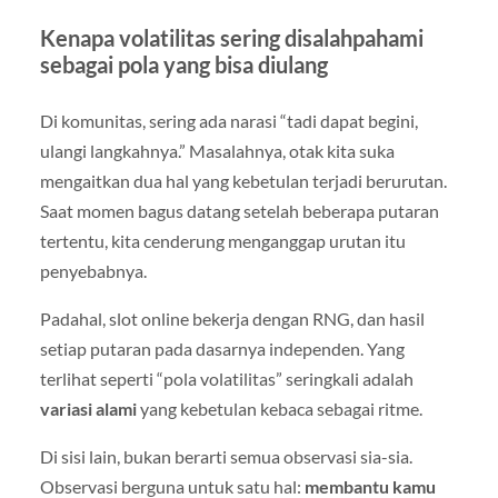
Kenapa volatilitas sering disalahpahami
sebagai pola yang bisa diulang
Di komunitas, sering ada narasi “tadi dapat begini,
ulangi langkahnya.” Masalahnya, otak kita suka
mengaitkan dua hal yang kebetulan terjadi berurutan.
Saat momen bagus datang setelah beberapa putaran
tertentu, kita cenderung menganggap urutan itu
penyebabnya.
Padahal, slot online bekerja dengan RNG, dan hasil
setiap putaran pada dasarnya independen. Yang
terlihat seperti “pola volatilitas” seringkali adalah
variasi alami
yang kebetulan kebaca sebagai ritme.
Di sisi lain, bukan berarti semua observasi sia-sia.
Observasi berguna untuk satu hal:
membantu kamu