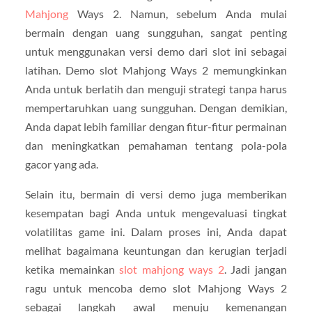
Mahjong
Ways 2. Namun, sebelum Anda mulai
bermain dengan uang sungguhan, sangat penting
untuk menggunakan versi demo dari slot ini sebagai
latihan. Demo slot Mahjong Ways 2 memungkinkan
Anda untuk berlatih dan menguji strategi tanpa harus
mempertaruhkan uang sungguhan. Dengan demikian,
Anda dapat lebih familiar dengan fitur-fitur permainan
dan meningkatkan pemahaman tentang pola-pola
gacor yang ada.
Selain itu, bermain di versi demo juga memberikan
kesempatan bagi Anda untuk mengevaluasi tingkat
volatilitas game ini. Dalam proses ini, Anda dapat
melihat bagaimana keuntungan dan kerugian terjadi
ketika memainkan
slot mahjong ways 2
. Jadi jangan
ragu untuk mencoba demo slot Mahjong Ways 2
sebagai langkah awal menuju kemenangan