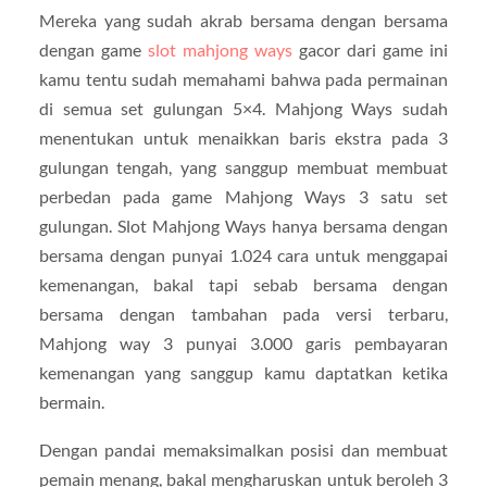
Mereka yang sudah akrab bersama dengan bersama
dengan game
slot mahjong ways
gacor dari game ini
kamu tentu sudah memahami bahwa pada permainan
di semua set gulungan 5×4. Mahjong Ways sudah
menentukan untuk menaikkan baris ekstra pada 3
gulungan tengah, yang sanggup membuat membuat
perbedan pada game Mahjong Ways 3 satu set
gulungan. Slot Mahjong Ways hanya bersama dengan
bersama dengan punyai 1.024 cara untuk menggapai
kemenangan, bakal tapi sebab bersama dengan
bersama dengan tambahan pada versi terbaru,
Mahjong way 3 punyai 3.000 garis pembayaran
kemenangan yang sanggup kamu daptatkan ketika
bermain.
Dengan pandai memaksimalkan posisi dan membuat
pemain menang, bakal mengharuskan untuk beroleh 3