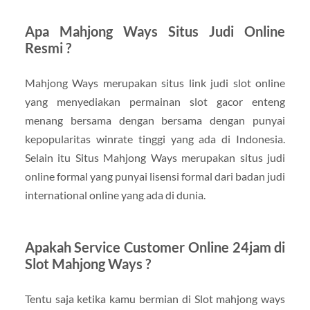
Apa Mahjong Ways Situs Judi Online
Resmi ?
Mahjong Ways merupakan situs link judi slot online
yang menyediakan permainan slot gacor enteng
menang bersama dengan bersama dengan punyai
kepopularitas winrate tinggi yang ada di Indonesia.
Selain itu Situs Mahjong Ways merupakan situs judi
online formal yang punyai lisensi formal dari badan judi
international online yang ada di dunia.
Apakah Service Customer Online 24jam di
Slot Mahjong Ways ?
Tentu saja ketika kamu bermian di Slot mahjong ways