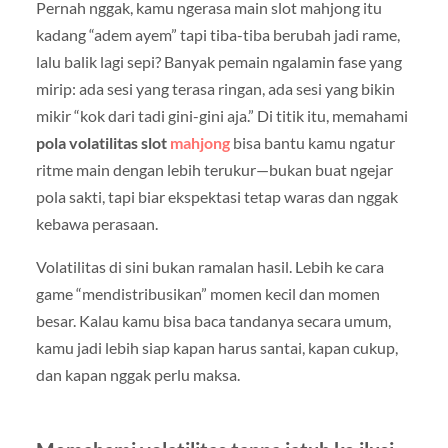
Pernah nggak, kamu ngerasa main slot mahjong itu
kadang “adem ayem” tapi tiba-tiba berubah jadi rame,
lalu balik lagi sepi? Banyak pemain ngalamin fase yang
mirip: ada sesi yang terasa ringan, ada sesi yang bikin
mikir “kok dari tadi gini-gini aja.” Di titik itu, memahami
pola volatilitas slot
mahjong
bisa bantu kamu ngatur
ritme main dengan lebih terukur—bukan buat ngejar
pola sakti, tapi biar ekspektasi tetap waras dan nggak
kebawa perasaan.
Volatilitas di sini bukan ramalan hasil. Lebih ke cara
game “mendistribusikan” momen kecil dan momen
besar. Kalau kamu bisa baca tandanya secara umum,
kamu jadi lebih siap kapan harus santai, kapan cukup,
dan kapan nggak perlu maksa.