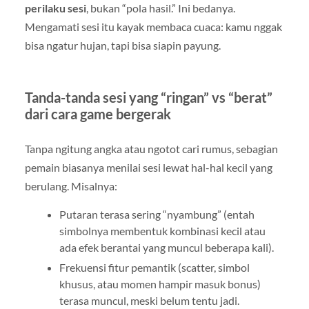
perilaku sesi
, bukan “pola hasil.” Ini bedanya.
Mengamati sesi itu kayak membaca cuaca: kamu nggak
bisa ngatur hujan, tapi bisa siapin payung.
Tanda-tanda sesi yang “ringan” vs “berat”
dari cara game bergerak
Tanpa ngitung angka atau ngotot cari rumus, sebagian
pemain biasanya menilai sesi lewat hal-hal kecil yang
berulang. Misalnya:
Putaran terasa sering “nyambung” (entah
simbolnya membentuk kombinasi kecil atau
ada efek berantai yang muncul beberapa kali).
Frekuensi fitur pemantik (scatter, simbol
khusus, atau momen hampir masuk bonus)
terasa muncul, meski belum tentu jadi.