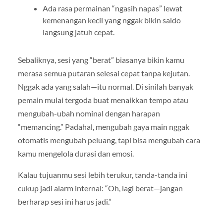
Ada rasa permainan “ngasih napas” lewat
kemenangan kecil yang nggak bikin saldo
langsung jatuh cepat.
Sebaliknya, sesi yang “berat” biasanya bikin kamu
merasa semua putaran selesai cepat tanpa kejutan.
Nggak ada yang salah—itu normal. Di sinilah banyak
pemain mulai tergoda buat menaikkan tempo atau
mengubah-ubah nominal dengan harapan
“memancing.” Padahal, mengubah gaya main nggak
otomatis mengubah peluang, tapi bisa mengubah cara
kamu mengelola durasi dan emosi.
Kalau tujuanmu sesi lebih terukur, tanda-tanda ini
cukup jadi alarm internal: “Oh, lagi berat—jangan
berharap sesi ini harus jadi.”