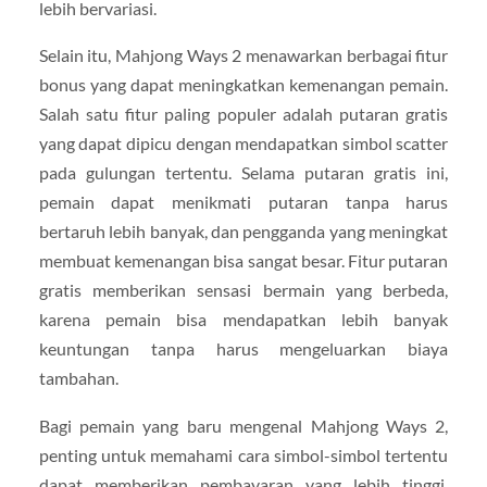
lebih bervariasi.
Selain itu, Mahjong Ways 2 menawarkan berbagai fitur
bonus yang dapat meningkatkan kemenangan pemain.
Salah satu fitur paling populer adalah putaran gratis
yang dapat dipicu dengan mendapatkan simbol scatter
pada gulungan tertentu. Selama putaran gratis ini,
pemain dapat menikmati putaran tanpa harus
bertaruh lebih banyak, dan pengganda yang meningkat
membuat kemenangan bisa sangat besar. Fitur putaran
gratis memberikan sensasi bermain yang berbeda,
karena pemain bisa mendapatkan lebih banyak
keuntungan tanpa harus mengeluarkan biaya
tambahan.
Bagi pemain yang baru mengenal Mahjong Ways 2,
penting untuk memahami cara simbol-simbol tertentu
dapat memberikan pembayaran yang lebih tinggi.