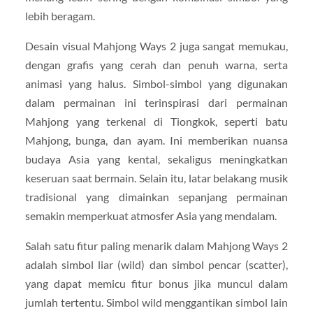
lebih beragam.
Desain visual Mahjong Ways 2 juga sangat memukau,
dengan grafis yang cerah dan penuh warna, serta
animasi yang halus. Simbol-simbol yang digunakan
dalam permainan ini terinspirasi dari permainan
Mahjong yang terkenal di Tiongkok, seperti batu
Mahjong, bunga, dan ayam. Ini memberikan nuansa
budaya Asia yang kental, sekaligus meningkatkan
keseruan saat bermain. Selain itu, latar belakang musik
tradisional yang dimainkan sepanjang permainan
semakin memperkuat atmosfer Asia yang mendalam.
Salah satu fitur paling menarik dalam Mahjong Ways 2
adalah simbol liar (wild) dan simbol pencar (scatter),
yang dapat memicu fitur bonus jika muncul dalam
jumlah tertentu. Simbol wild menggantikan simbol lain