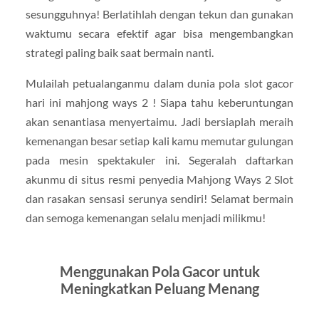
sesungguhnya! Berlatihlah dengan tekun dan gunakan
waktumu secara efektif agar bisa mengembangkan
strategi paling baik saat bermain nanti.
Mulailah petualanganmu dalam dunia pola slot gacor
hari ini mahjong ways 2 ! Siapa tahu keberuntungan
akan senantiasa menyertaimu. Jadi bersiaplah meraih
kemenangan besar setiap kali kamu memutar gulungan
pada mesin spektakuler ini. Segeralah daftarkan
akunmu di situs resmi penyedia Mahjong Ways 2 Slot
dan rasakan sensasi serunya sendiri! Selamat bermain
dan semoga kemenangan selalu menjadi milikmu!
Menggunakan Pola Gacor untuk
Meningkatkan Peluang Menang