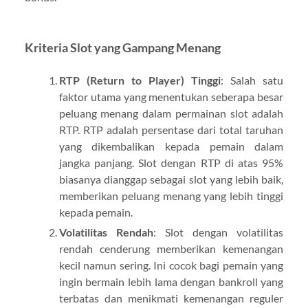
Kriteria Slot yang Gampang Menang
RTP (Return to Player) Tinggi
: Salah satu
faktor utama yang menentukan seberapa besar
peluang menang dalam permainan slot adalah
RTP. RTP adalah persentase dari total taruhan
yang dikembalikan kepada pemain dalam
jangka panjang. Slot dengan RTP di atas 95%
biasanya dianggap sebagai slot yang lebih baik,
memberikan peluang menang yang lebih tinggi
kepada pemain.
Volatilitas Rendah
: Slot dengan volatilitas
rendah cenderung memberikan kemenangan
kecil namun sering. Ini cocok bagi pemain yang
ingin bermain lebih lama dengan bankroll yang
terbatas dan menikmati kemenangan reguler