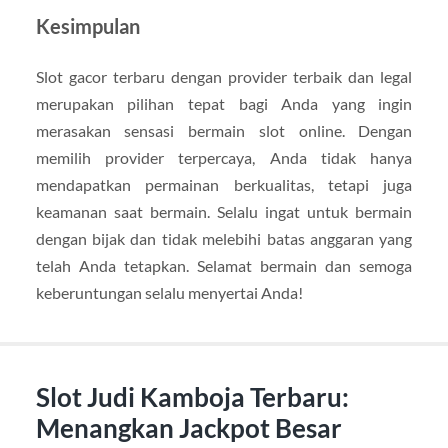
Kesimpulan
Slot gacor terbaru dengan provider terbaik dan legal
merupakan pilihan tepat bagi Anda yang ingin
merasakan sensasi bermain slot online. Dengan
memilih provider terpercaya, Anda tidak hanya
mendapatkan permainan berkualitas, tetapi juga
keamanan saat bermain. Selalu ingat untuk bermain
dengan bijak dan tidak melebihi batas anggaran yang
telah Anda tetapkan. Selamat bermain dan semoga
keberuntungan selalu menyertai Anda!
Slot Judi Kamboja Terbaru:
Menangkan Jackpot Besar