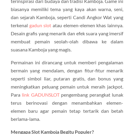
terinspirasi dari budaya dan tradisi Kamboja. Game ini
biasanya memiliki tema yang kaya akan warna, seni,
dan sejarah Kamboja, seperti Candi Angkor Wat yang
terkenal
gadun slot
atau elemen-elemen khas lainnya.
Desain grafis yang menarik dan efek suara yang imersif
membuat pemain seolah-olah dibawa ke dalam
suasana Kamboja yang magis.
Permainan ini dirancang untuk memberi pengalaman
bermain yang mendalam, dengan fitur-fitur menarik
seperti simbol liar, putaran gratis, dan bonus yang
meningkatkan peluang pemain untuk meraih jackpot.
Para
link GADUNSLOT
pengembang perangkat lunak
terus berinovasi dengan menambahkan elemen-
elemen baru agar pemain tetap tertarik dan betah
berlama-lama.
Mengapa Slot Kamboja Begitu Populer?