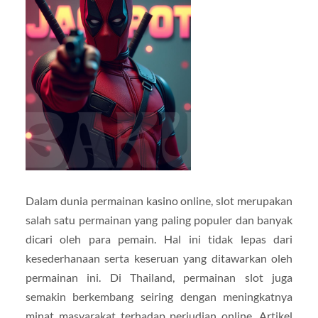
Dalam dunia permainan kasino online, slot merupakan
salah satu permainan yang paling populer dan banyak
dicari oleh para pemain. Hal ini tidak lepas dari
kesederhanaan serta keseruan yang ditawarkan oleh
permainan ini. Di Thailand, permainan slot juga
semakin berkembang seiring dengan meningkatnya
minat masyarakat terhadap perjudian online. Artikel