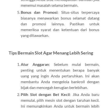
menemui masalah selama bermain.
Bonus dan Promosi
: Situs-situs terpercaya
biasanya menawarkan bonus selamat datang
dan promosi lainnya. Pastikan untuk
memeriksa syarat dan ketentuan dari bonus
yang ditawarkan.
Tips Bermain Slot Agar Menang Lebih Sering
Atur Anggaran
: Sebelum mulai bermain,
penting untuk menentukan berapa banyak
uang yang ingin Anda pertaruhkan. Ini akan
membantu Anda mengelola bankroll dengan
bijak dan mencegah kerugian berlebihan.
Pilih Slot dengan Bet Kecil
: Jika Anda baru
memulai, pilih mesin slot dengan taruhan kecil.
Ini memungkinkan Anda untuk bermain lebih