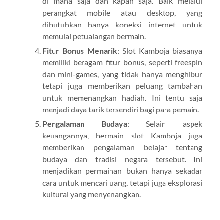
di mana saja dan kapan saja. Baik melalui
perangkat mobile atau desktop, yang
dibutuhkan hanya koneksi internet untuk
memulai petualangan bermain.
Fitur Bonus Menarik
: Slot Kamboja biasanya
memiliki beragam fitur bonus, seperti freespin
dan mini-games, yang tidak hanya menghibur
tetapi juga memberikan peluang tambahan
untuk memenangkan hadiah. Ini tentu saja
menjadi daya tarik tersendiri bagi para pemain.
Pengalaman Budaya
: Selain aspek
keuangannya, bermain slot Kamboja juga
memberikan pengalaman belajar tentang
budaya dan tradisi negara tersebut. Ini
menjadikan permainan bukan hanya sekadar
cara untuk mencari uang, tetapi juga eksplorasi
kultural yang menyenangkan.