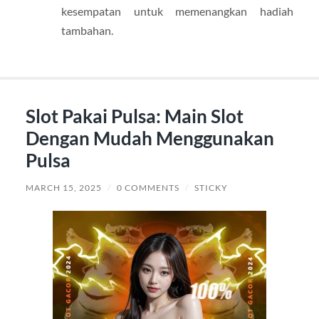
kesempatan untuk memenangkan hadiah
tambahan.
Slot Pakai Pulsa: Main Slot
Dengan Mudah Menggunakan
Pulsa
MARCH 15, 2025
/
0 COMMENTS
/
STICKY