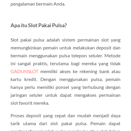
pengalaman bermain Anda.
Apa itu Slot Pakai Pulsa?
Slot pakai pulsa adalah sistem permainan slot yang
memungkinkan pemain untuk melakukan deposit dan
bermain menggunakan pulsa telepon seluler. Metode
ini sangat praktis, terutama bagi mereka yang tidak
GADUNSLOT
memiliki akses ke rekening bank atau
kartu kredit. Dengan menggunakan pulsa, pemain
hanya perlu memiliki ponsel yang terhubung dengan
jaringan seluler untuk dapat mengakses permainan
slot favorit mereka.
Proses deposit yang cepat dan mudah menjadi daya
tarik utama dari slot pakai pulsa. Pemain dapat