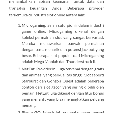
menambahkan lapisan keamanan untuk data dan
transaksi keuangan Anda. Beberapa provider
terkemuka di industri slot online antara lain:
Microgaming
: Salah satu pionir dalam industri
game online, Microgaming dikenal dengan
koleksi permainan slot yang sangat bervariasi.
Mereka menawarkan banyak permainan
dengan tema menarik dan potensi jackpot yang
besar. Beberapa slot populer dari Microgaming
adalah Mega Moolah dan Thunderstruck II.
NetEnt
: Provider ini juga terkenal dengan grafis
dan animasi yang berkualitas tinggi. Slot seperti
Starburst dan Gonzo’s Quest adalah beberapa
contoh dari slot gacor yang sering dipilih oleh
pemain. NetEnt juga dikenal dengan fitur bonus
yang menarik, yang bisa meningkatkan peluang
menang.
Play’n GO
: Merek ini terkenal dengan inovasi