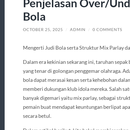
Penjelasan Over/Und
Bola
OCTOBER 25, 2025
/
ADMIN
/
0 COMMENTS
Mengerti Judi Bola serta Struktur Mix Parlay 
Dalam era kekinian sekarang ini, taruhan sepak 
yang tenar di golongan penggemar olahraga. Ada
bola dapat merasai kesan serta kehebohan dal
memberi dukungan klub idola mereka. Salah sa
banyak digemari yaitu mix parlay, sebagai str
pemain buat mendapat keuntungan berlipat apa
secara betul.