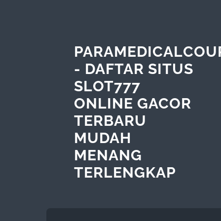
PARAMEDICALCOU
- DAFTAR SITUS
SLOT777
ONLINE GACOR
TERBARU
MUDAH
MENANG
TERLENGKAP