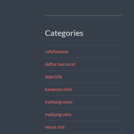
Categories
cafefontana
daftar baccarat
depo10k
kawasan elite
mahjong ways
mahjong wins
nexus slot