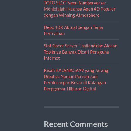
TOTO SLOT Neon Numberverse:
Menjelajahi Nuansa Agen 4D Populer
dengan Winning Atmosphere
Depo 10K Aktual dengan Tema
Permainan
Slot Gacor Server Thailand dan Alasan
Topiknya Banyak Dicari Pengguna
Internet
Kisah RAJANAGA99 yang Jarang
Dibahas Namun Pernah Jadi
Perbincangan Besar di Kalangan
Penggemar Hiburan Digital
Recent Comments