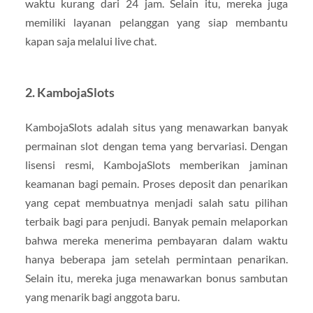
waktu kurang dari 24 jam. Selain itu, mereka juga
memiliki layanan pelanggan yang siap membantu
kapan saja melalui live chat.
2.
KambojaSlots
KambojaSlots adalah situs yang menawarkan banyak
permainan slot dengan tema yang bervariasi. Dengan
lisensi resmi, KambojaSlots memberikan jaminan
keamanan bagi pemain. Proses deposit dan penarikan
yang cepat membuatnya menjadi salah satu pilihan
terbaik bagi para penjudi. Banyak pemain melaporkan
bahwa mereka menerima pembayaran dalam waktu
hanya beberapa jam setelah permintaan penarikan.
Selain itu, mereka juga menawarkan bonus sambutan
yang menarik bagi anggota baru.