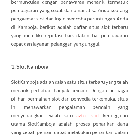
bermunculan dengan penawaran menarik, termasuk
pembayaran yang cepat dan aman. Jika Anda seorang
penggemar slot dan ingin mencoba peruntungan Anda
di Kamboja, berikut adalah daftar situs slot terbaru
yang memiliki reputasi baik dalam hal pembayaran
cepat dan layanan pelanggan yang unggul.
1.
SlotKamboja
SlotKamboja adalah salah satu situs terbaru yang telah
menarik perhatian banyak pemain. Dengan berbagai
pilihan permainan slot dari penyedia terkemuka, situs
ini menawarkan pengalaman bermain yang
menyenangkan. Salah satu
aztec slot
keunggulan
utama SlotKamboja adalah proses penarikan dana
yang cepat; pemain dapat melakukan penarikan dalam