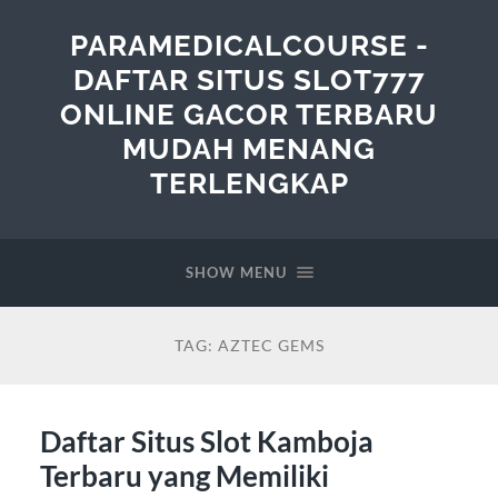
PARAMEDICALCOURSE -
DAFTAR SITUS SLOT777
ONLINE GACOR TERBARU
MUDAH MENANG
TERLENGKAP
SHOW MENU
TAG:
AZTEC GEMS
Daftar Situs Slot Kamboja
Terbaru yang Memiliki