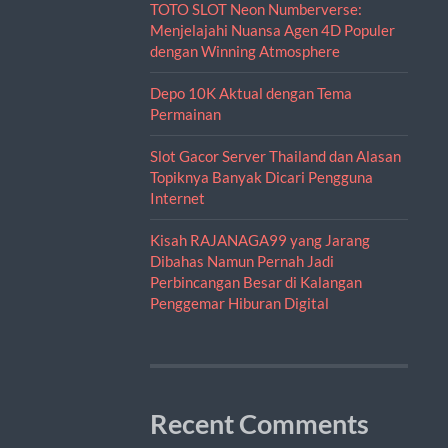
TOTO SLOT Neon Numberverse:
Menjelajahi Nuansa Agen 4D Populer
dengan Winning Atmosphere
Depo 10K Aktual dengan Tema
Permainan
Slot Gacor Server Thailand dan Alasan
Topiknya Banyak Dicari Pengguna
Internet
Kisah RAJANAGA99 yang Jarang
Dibahas Namun Pernah Jadi
Perbincangan Besar di Kalangan
Penggemar Hiburan Digital
Recent Comments