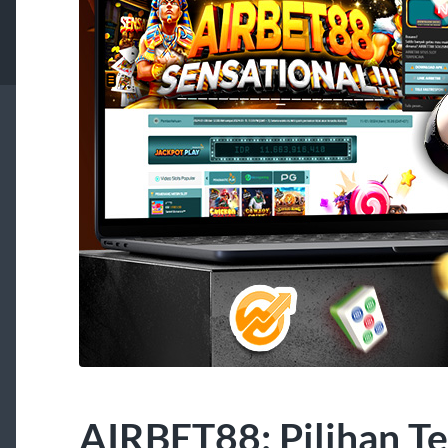
AIRBET88: Pilihan Te