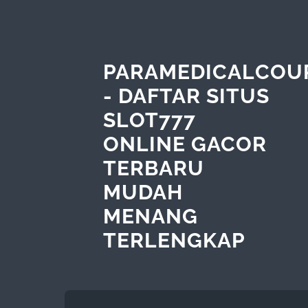
PARAMEDICALCOU
- DAFTAR SITUS
SLOT777
ONLINE GACOR
TERBARU
MUDAH
MENANG
TERLENGKAP