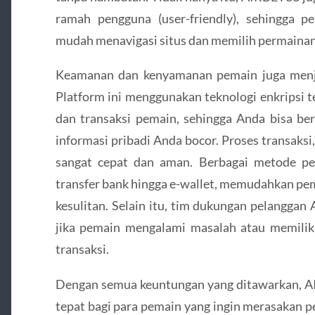
ramah pengguna (user-friendly), sehingga 
mudah menavigasi situs dan memilih permainan
Keamanan dan kenyamanan pemain juga menja
Platform ini menggunakan teknologi enkripsi t
dan transaksi pemain, sehingga Anda bisa be
informasi pribadi Anda bocor. Proses transaksi
sangat cepat dan aman. Berbagai metode pe
transfer bank hingga e-wallet, memudahkan pe
kesulitan. Selain itu, tim dukungan pelangga
jika pemain mengalami masalah atau memiliki
transaksi.
Dengan semua keuntungan yang ditawarkan, AI
tepat bagi para pemain yang ingin merasakan 