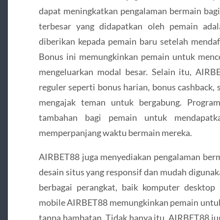
dapat meningkatkan pengalaman bermain bagi 
terbesar yang didapatkan oleh pemain ada
diberikan kepada pemain baru setelah mendaf
Bonus ini memungkinkan pemain untuk menco
mengeluarkan modal besar. Selain itu, AIR
reguler seperti bonus harian, bonus cashback, 
mengajak teman untuk bergabung. Program
tambahan bagi pemain untuk mendapatk
memperpanjang waktu bermain mereka.
AIRBET88 juga menyediakan pengalaman berm
desain situs yang responsif dan mudah digunaka
berbagai perangkat, baik komputer desktop
mobile AIRBET88 memungkinkan pemain untuk b
tanpa hambatan. Tidak hanya itu, AIRBET88 ju