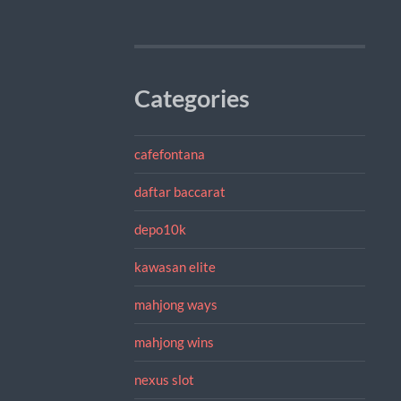
Categories
cafefontana
daftar baccarat
depo10k
kawasan elite
mahjong ways
mahjong wins
nexus slot