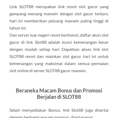
Link SLOT88 merupakan link resmi slot gacor yang
gampang menang maxwin dengan slot gacor terbaru
hari ini memberikan peluang maxwin paling tinggi di
tahun ini.
Dan server luar negeri resmi berlisensi, daftar akun slot
gacor di link Slot88 adalah kunci kemenangan besar
dengan mudah setiap hari. Dapatkan akses link slot
SLOT88 resmi dan mainkan slot gacor hari ini untuk
kemenangan yang maksimal dalam semua permaian
slot online di server SLOT88 gacor maxwin.
Beraneka Macam Bonus dan Promosi
Berjalan di SLOT88
Selain menyediakan Bonus, link Slot88 juga disertai
dengan berbagai macam promosi, diantaranya: