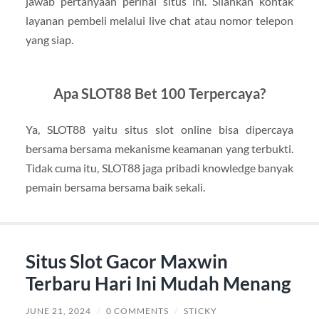
jawab pertanyaan perihal situs ini. Silahkan kontak
layanan pembeli melalui live chat atau nomor telepon
yang siap.
Apa SLOT88 Bet 100 Terpercaya?
Ya, SLOT88 yaitu situs slot online bisa dipercaya
bersama bersama mekanisme keamanan yang terbukti.
Tidak cuma itu, SLOT88 jaga pribadi knowledge banyak
pemain bersama bersama baik sekali.
Situs Slot Gacor Maxwin
Terbaru Hari Ini Mudah Menang
JUNE 21, 2024
/
0 COMMENTS
/
STICKY