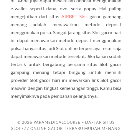
dll. Anda juga dapat melakukan deposit menggunakan
e-wallet seperti dana, ovo, serta gopay. Hal paling
mengejutkan dari situs
AIRBET Slot
gacor gampang
menang adalah menawarkan metode deposit
menggunakan pulsa. Sangat jarang situs Slot gacor hari
ini dapat menawarkan metode deposit menggunakan
pulsa, hanya situs judi Slot online terpercaya resmi saja
dapat menawarkan metode tersebut. Jika kalian sudah
tertarik untuk bergabung bersama situs Slot gacor
gampang menang tetapi bingung untuk memilih
provider Slot gacor hari ini mewarkan link Slot gacor
maxwin dengan tingkat kemenangan tinggi. Kamu bisa
menyimaknya pada pembahan selanjutnya.
© 2026
PARAMEDICALCOURSE – DAFTAR SITUS
SLOT777 ONLINE GACOR TERBARU MUDAH MENANG