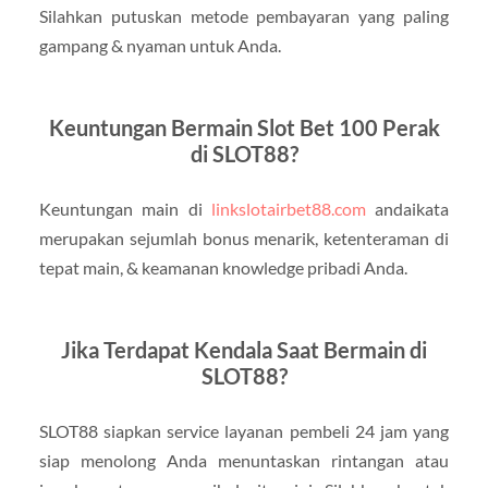
Silahkan putuskan metode pembayaran yang paling
gampang & nyaman untuk Anda.
Keuntungan Bermain Slot Bet 100 Perak
di SLOT88?
Keuntungan main di
linkslotairbet88.com
andaikata
merupakan sejumlah bonus menarik, ketenteraman di
tepat main, & keamanan knowledge pribadi Anda.
Jika Terdapat Kendala Saat Bermain di
SLOT88?
SLOT88 siapkan service layanan pembeli 24 jam yang
siap menolong Anda menuntaskan rintangan atau