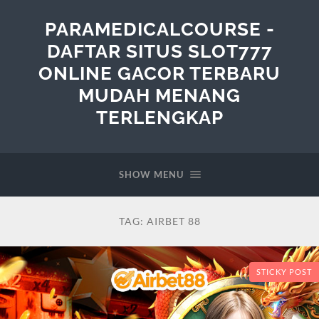
PARAMEDICALCOURSE -
DAFTAR SITUS SLOT777
ONLINE GACOR TERBARU
MUDAH MENANG
TERLENGKAP
SHOW MENU
TAG:
AIRBET 88
STICKY POST