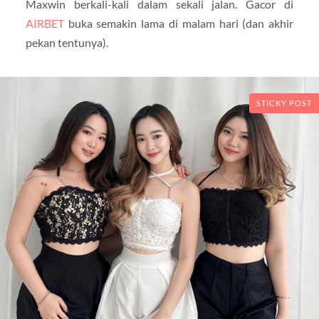
Maxwin berkali-kali dalam sekali jalan. Gacor di
AIRBET
buka semakin lama di malam hari (dan akhir
pekan tentunya).
STICKY POST