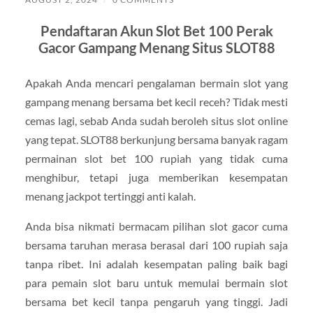
Pendaftaran Akun Slot Bet 100 Perak
Gacor Gampang Menang Situs SLOT88
Apakah Anda mencari pengalaman bermain slot yang
gampang menang bersama bet kecil receh? Tidak mesti
cemas lagi, sebab Anda sudah beroleh situs slot online
yang tepat. SLOT88 berkunjung bersama banyak ragam
permainan slot bet 100 rupiah yang tidak cuma
menghibur, tetapi juga memberikan kesempatan
menang jackpot tertinggi anti kalah.
Anda bisa nikmati bermacam pilihan slot gacor cuma
bersama taruhan merasa berasal dari 100 rupiah saja
tanpa ribet. Ini adalah kesempatan paling baik bagi
para pemain slot baru untuk memulai bermain slot
bersama bet kecil tanpa pengaruh yang tinggi. Jadi