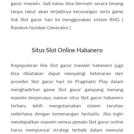
gacor maxwin. Jadi kamu bisa bermain secara tenang
tanpa takut akan terjadinya kecurangan serta game
link Slot gacor hari ini menggunakan sistem RNG (
Random Number Generator ).
Situs Slot Online Habanero
Kepopuleran link Slot gacor maxwin habanero juga
bisa dikatakan dapat menyaingi ketenaran dari
provider Slot gacor hari ini Pragmatic Play dalam
menghadirkan game Slot gacor gampang menang
maxwin terpercaya, namun situs Slot gacor habanero
terbaru lebih mengutamakan sistem taruhan
sederhana dengan kemenangan fantastis. Jika ingin
mendapatkan maxwin semua pemain Slot gacor online
harus mempunyai strategi terbaik dalam memulai