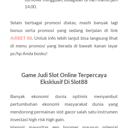
14.00.
Selain berbagai promosi diatas, masih banyak lagi
bonus serta promosi yang sedang berjalan di link
AIRBET 88
. Untuk info lebih lanjut bisa langsung lihat
di menu promosi yang berada di bawah kanan layar
pc/hp Anda bosku!
Game Judi Slot Online Terpercaya
Eksklusif Di Slot88
Banyak ekonomi dunia optimis menyambut
pertumbuhan ekonomi masyarakat dunia yang
mendorong permainan slot gacor salah satu instrumen
investasi high risk high gain.
Hampir mayoritas gen boomer maupun milenial