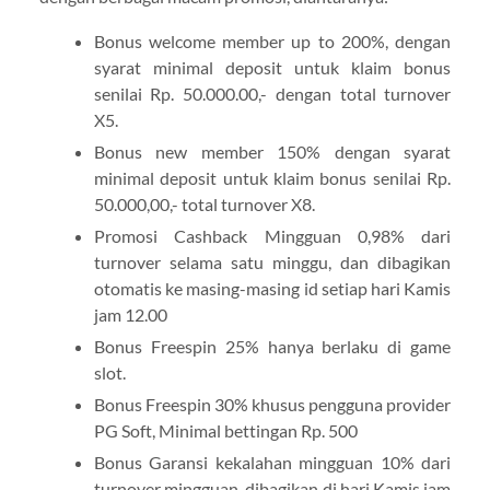
Bonus welcome member up to 200%, dengan
syarat minimal deposit untuk klaim bonus
senilai Rp. 50.000.00,- dengan total turnover
X5.
Bonus new member 150% dengan syarat
minimal deposit untuk klaim bonus senilai Rp.
50.000,00,- total turnover X8.
Promosi Cashback Mingguan 0,98% dari
turnover selama satu minggu, dan dibagikan
otomatis ke masing-masing id setiap hari Kamis
jam 12.00
Bonus Freespin 25% hanya berlaku di game
slot.
Bonus Freespin 30% khusus pengguna provider
PG Soft, Minimal bettingan Rp. 500
Bonus Garansi kekalahan mingguan 10% dari
turnover mingguan, dibagikan di hari Kamis jam